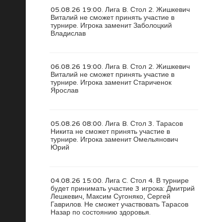
05.08.26 19:00. Лига B. Стол 2. Жишкевич
Виталий не сможет принять участие в
турнире. Игрока заменит Заболоцкий
Владислав
06.08.26 19:00. Лига B. Стол 2. Жишкевич
Виталий не сможет принять участие в
турнире. Игрока заменит Стариченок
Ярослав
05.08.26 08:00. Лига B. Стол 3. Тарасов
Никита не сможет принять участие в
турнире. Игрока заменит Омельянович
Юрий
04.08.26 15:00. Лига C. Стол 4. В турнире
будет принимать участие 3 игрока: Дмитрий
Лешкевич, Максим Сугоняко, Сергей
Гаврилов. Не сможет участвовать Тарасов
Назар по состоянию здоровья.