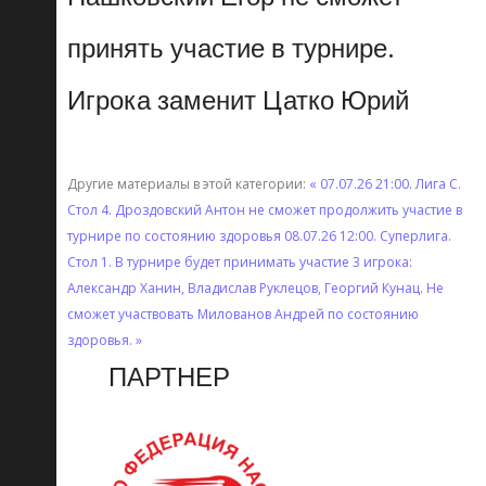
принять участие в турнире.
Игрока заменит Цатко Юрий
Другие материалы в этой категории:
« 07.07.26 21:00. Лига C.
Стол 4. Дроздовский Антон не сможет продолжить участие в
турнире по состоянию здоровья
08.07.26 12:00. Суперлига.
Стол 1. В турнире будет принимать участие 3 игрока:
Александр Ханин, Владислав Руклецов, Георгий Кунац. Не
сможет участвовать Милованов Андрей по состоянию
здоровья. »
ПАРТНЕР