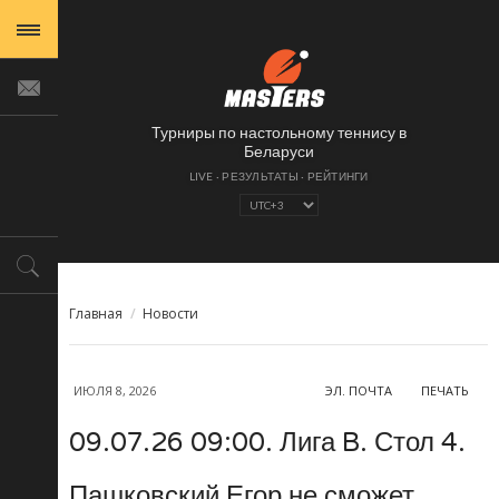
Турниры по настольному теннису в
Беларуси
Главная
/
Новости
ИЮЛЯ 8, 2026
ЭЛ. ПОЧТА
ПЕЧАТЬ
09.07.26 09:00. Лига B. Стол 4.
Пашковский Егор не сможет