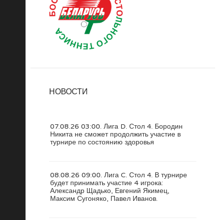
НОВОСТИ
07.08.26 03:00. Лига D. Стол 4. Бородин
Никита не сможет продолжить участие в
турнире по состоянию здоровья
08.08.26 09:00. Лига C. Стол 4. В турнире
будет принимать участие 4 игрока:
Александр Щадько, Евгений Якимец,
Максим Сугоняко, Павел Иванов.