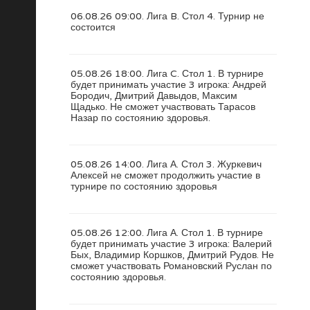
06.08.26 09:00. Лига B. Стол 4. Турнир не
состоится
05.08.26 18:00. Лига C. Стол 1. В турнире
будет принимать участие 3 игрока: Андрей
Бородич, Дмитрий Давыдов, Максим
Щадько. Не сможет участвовать Тарасов
Назар по состоянию здоровья.
05.08.26 14:00. Лига А. Стол 3. Журкевич
Алексей не сможет продолжить участие в
турнире по состоянию здоровья
05.08.26 12:00. Лига А. Стол 1. В турнире
будет принимать участие 3 игрока: Валерий
Бых, Владимир Коршков, Дмитрий Рудов. Не
сможет участвовать Романовский Руслан по
состоянию здоровья.