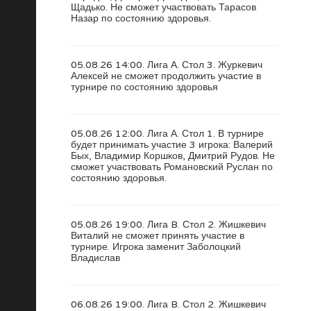
Щадько. Не сможет участвовать Тарасов
Назар по состоянию здоровья.
05.08.26 14:00. Лига А. Стол 3. Журкевич
Алексей не сможет продолжить участие в
турнире по состоянию здоровья
05.08.26 12:00. Лига А. Стол 1. В турнире
будет принимать участие 3 игрока: Валерий
Бых, Владимир Коршков, Дмитрий Рудов. Не
сможет участвовать Романовский Руслан по
состоянию здоровья.
05.08.26 19:00. Лига B. Стол 2. Жишкевич
Виталий не сможет принять участие в
турнире. Игрока заменит Заболоцкий
Владислав
06.08.26 19:00. Лига B. Стол 2. Жишкевич