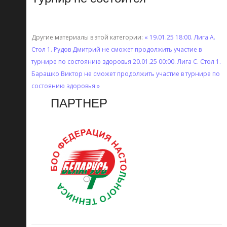
Другие материалы в этой категории:
« 19.01.25 18:00. Лига А.
Стол 1. Рудов Дмитрий не сможет продолжить участие в
турнире по состоянию здоровья
20.01.25 00:00. Лига C. Стол 1.
Барашко Виктор не сможет продолжить участие в турнире по
состоянию здоровья »
ПАРТНЕР