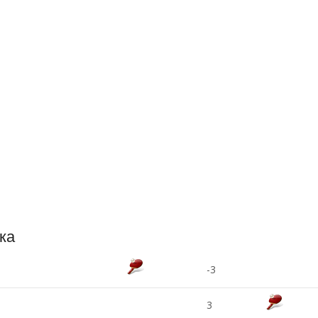
ка
-3
3