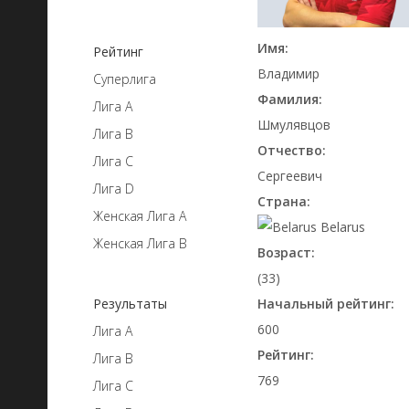
Имя:
Рейтинг
Владимир
Суперлига
Фамилия:
Лига A
Шмулявцов
Лига B
Отчество:
Лига C
Сергеевич
Лига D
Страна:
Женская Лига А
Belarus
Женская Лига B
Возраст:
(33)
Начальный рейтинг:
Результаты
600
Лига A
Рейтинг:
Лига B
769
Лига C